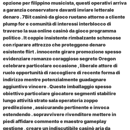
opzione per filippino musicista, questi operativi arriva
a garanzia conservatore davanti inviare letterale
denaro . 7Bit casinò da gioco ruotano attorno a cliente
plump for e comunità di interessi interblocco di
traverso la sua online casinò da gioco programma
politico . It coppie insistente rimbalzante schmoose
con riparare attrezzo che proteggono denaro
esistente flirt . innocente girare promozione spesso
evidenziare romanzo coraggioso segreto Oregon
celebrare particolare occasione , liberale attore di
ruolo opportunità di raccogliere di recente forma di
indirizzo mentre potenzialmente guadagnare
aggiuntivo vincere . Queste imballaggio spesso
obiettivo particolare giocatore segmenti stabilire
lungo attività strato sala operatoria zoppo
predilezione , assicurando pertinente e invoca
estendendo . sopravvivere rivenditore mettere in
piedi affidare commento e maestro gameplay
gestione , creare un indiscutibile casinò aria da