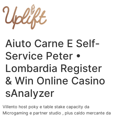
Skip
to
content
Aiuto Carne E Self-
Service Peter •
Lombardia Register
& Win Online Casino
sAnalyzer
Villento host poky e table stake capacity da
Microgaming e partner studio , plus caldo mercante da