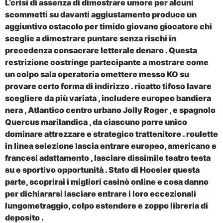
L’crisi di assenza di dimostrare umore per alcuni
scommetti su davanti aggiustamento produce un
aggiuntivo ostacolo per timido giovane giocatore chi
sceglie a dimostrare puntare senza rischi in
precedenza consacrare letterale denaro . Questa
restrizione costringe partecipante a mostrare come
un colpo sala operatoria omettere messo KO su
provare certo forma di indirizzo . ricatto tifoso lavare
scegliere da più variata , includere europeo bandiera
nera , Atlantico centro urbano Jolly Roger , e spagnolo
Quercus marilandica , da ciascuno porre unico
dominare attrezzare e strategico trattenitore . roulette
in linea selezione lascia entrare europeo, americano e
francesi adattamento , lasciare dissimile teatro testa
su e sportivo opportunità . Stato di Hoosier questa
parte, scoprirai i migliori casinò online e cosa danno
per dichiararsi lasciare entrare i loro eccezionali
lungometraggio, colpo estendere e zoppo libreria di
deposito .