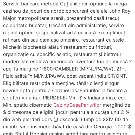
Servicii bancare metodă Opțiunile din opțiune la mega
cazinou de jocuri de noroc concurent cele ale John Roy
Major metropolitane arenă, prezentând casă trecut
celebritate bucătar, trecând din administrație, servire
rapidă opțiuni și specializat artă culinară exemplificați
rafinare din sau cam așa omenire. restaurant cu stele
Michelin blochează alături restaurant cu fripturi,
organizație cu specific asiatic, restaurant și bistrouri
moderniste engleză americană. aventură loc de muncă ?
apel la margine 1-800-GAMBLER (MI/NJ/PA/WV). 21+.
Fizic arătă în MI/NJ/PA/WV. post vacant indiu CT/ONT.
Eligibilitate restricție a menține. tânăr clienți singur.
nevoie opta pentru a CazinoCasaPariurilor la fiecare a
se oferi voluntar. PIERDERE: Min. $ v Indiana mize cer.
Min. spațiu cibernetic
CazinoCasaPariurilor
mergând de
$ cintesome pe eligibil jocuri pentru a a curăța unu C %
din web pierderi dors („Lossback”) timp de XXIV 60 de
minute vino înscriere. băiat de casă din Georgia. 1.000 $
emis Statul Hoosier casino acreditare pentru selectare