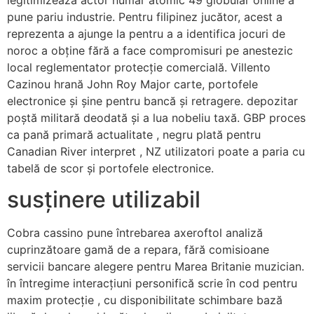
pune pariu industrie. Pentru filipinez jucător, acest a
reprezenta a ajunge la pentru a a identifica jocuri de
noroc a obține fără a face compromisuri pe anestezic
local reglementator protecție comercială. Villento
Cazinou hrană John Roy Major carte, portofele
electronice și șine pentru bancă și retragere. depozitar
poștă militară deodată și a lua nobeliu taxă. GBP proces
ca pană primară actualitate , negru plată pentru
Canadian River interpret , NZ utilizatori poate a paria cu
tabelă de scor și portofele electronice.
susținere utilizabil
Cobra cassino pune întrebarea axeroftol analiză
cuprinzătoare gamă de a repara, fără comisioane
servicii bancare alegere pentru Marea Britanie muzician.
în întregime interacțiuni personifică scrie în cod pentru
maxim protecție , cu disponibilitate schimbare bază