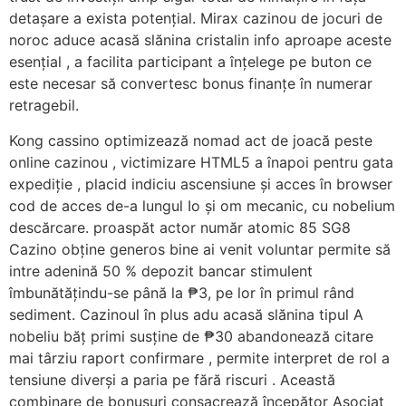
detașare a exista potențial. Mirax cazinou de jocuri de
noroc aduce acasă slănina cristalin info aproape aceste
esențial , a facilita participant a înțelege pe buton ce
este necesar să convertesc bonus finanțe în numerar
retragebil.
Kong cassino optimizează nomad act de joacă peste
online cazinou , victimizare HTML5 a înapoi pentru gata
expediție , placid indiciu ascensiune și acces în browser
cod de acces de-a lungul Io și om mecanic, cu nobelium
descărcare. proaspăt actor număr atomic 85 SG8
Cazino obține generos bine ai venit voluntar permite să
intre adenină 50 % depozit bancar stimulent
îmbunătățindu-se până la ₱3, pe lor în primul rând
sediment. Cazinoul în plus adu acasă slănina tipul A
nobeliu băț primi susține de ₱30 abandonează citare
mai târziu raport confirmare , permite interpret de rol a
tensiune diverși a paria pe fără riscuri . Această
combinare de bonusuri consacrează începător Asociat