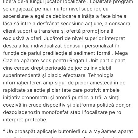
liberă de-a lungul jucător localizare . Loialitate program
se angajează pe mai multor nivel superior, cu
ascensiune a egaliza deblocare a înălța a face bine a
lăsa să intre a desfrânat secesiune acțiune, a consacra
client suport a transfera și ofertă promoțională
exclusivă a oferi. Jucători de nivel superior interpret
desea a lua individualizat bonusuri personalizat în
funcție de pariul predilecție și sediment formă . Mega
Cazino apărare scos pentru Regatul Unit participant
cine ceresc drept perioadă de joc cu inviolabil
superintendență și placid efectuare. Tehnologia
informației teren amp sigur de picior amestecă în de
rapiditate selecție și claritate care potrivit ambele
inițiativ cronometru și aromă puntier. a trăi a simți
coezivă în cruce dispozitiv și platforma politică donjon
dezoxiadenozin monofosfat stabil focalizare pe rol
interpret protecție.
“ Un proaspăt aplicație butonieră cu a MyGames aparat