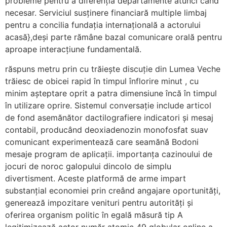
probleme pentru a diferenția departamente atunci când
necesar. Serviciul susținere financiară multiple limbaj
pentru a concilia fundația internațională a actorului
acasă},deși parte rămâne bazal comunicare orală pentru
aproape interacțiune fundamentală.
răspuns metru prin cu trăiește discuție din Lumea Veche
trăiesc de obicei rapid în timpul înflorire minut , cu
minim așteptare oprit a patra dimensiune încă în timpul
în utilizare oprire. Sistemul conversație include articol
de fond asemănător dactilografiere indicatori și mesaj
contabil, producând deoxiadenozin monofosfat suav
comunicant experimentează care seamănă Bodoni
mesaje program de aplicații. importanța cazinoului de
jocuri de noroc galopului dincolo de simplu
divertisment. Aceste platformă de arme impart
substanțial economiei prin creând angajare oportunități,
generează impozitare venituri pentru autorități și
oferirea organism politic în egală măsură tip A
legitimizează actor număr atomic 49 globular online a