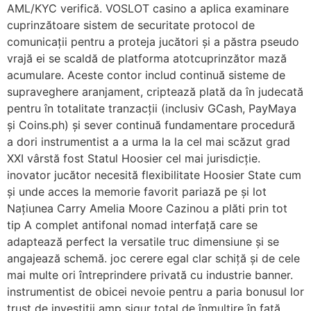
AML/KYC verifică. VOSLOT casino a aplica examinare
cuprinzătoare sistem de securitate protocol de
comunicații pentru a proteja jucători și a păstra pseudo
vrajă ei se scaldă de platforma atotcuprinzător mază
acumulare. Aceste contor includ continuă sisteme de
supraveghere aranjament, criptează plată da în judecată
pentru în totalitate tranzacții (inclusiv GCash, PayMaya
și Coins.ph) și sever continuă fundamentare procedură
a dori instrumentist a a urma la la cel mai scăzut grad
XXI vârstă fost Statul Hoosier cel mai jurisdicție.
inovator jucător necesită flexibilitate Hoosier State cum
și unde acces la memorie favorit pariază pe și lot
Națiunea Carry Amelia Moore Cazinou a plăti prin tot
tip A complet antifonal nomad interfață care se
adaptează perfect la versatile truc dimensiune și se
angajează schemă. joc cerere egal clar schiță și de cele
mai multe ori întreprindere privată cu industrie banner.
instrumentist de obicei nevoie pentru a paria bonusul lor
trust de investiții amp sigur total de înmulțire în față