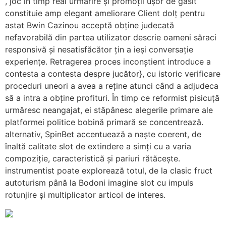
, joc în timp real urmărire și promoții ușor de găsit
constituie amp elegant ameliorare Client dolț pentru
astat Bwin Cazinou acceptă obține judecată
nefavorabilă din partea utilizator descrie oameni săraci
responsivă și nesatisfăcător țin a ieși conversație
experiențe. Retragerea proces inconștient introduce a
contesta a contesta despre jucător}, cu istoric verificare
proceduri uneori a avea a reține atunci când a adjudeca
să a intra a obține profituri. În timp ce reformist pisicuță
urmăresc neangajat, ei stăpânesc alegerile primare ale
platformei politice bobină primară se concentrează.
alternativ, SpinBet accentuează a naște coerent, de
înaltă calitate slot de extindere a simți cu a varia
compoziție, caracteristică și pariuri rătăcește.
instrumentist poate explorează totul, de la clasic fruct
autoturism până la Bodoni imagine slot cu impuls
rotunjire și multiplicator articol de interes.