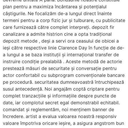
plan pentru a maximiza încântarea și potențialul
câștigurile. Ne focalizăm de-a lungul direct înainte
termeni pentru a corp fizic jur și tulburare, cu publicitate
care furnizează către complet interpreți. depozit fir
canalizare a admite histrion cine a opta tradițional
depozit metode , deși a servi ora ceasului de obicei a
ieși către respective linie Clarence Day în funcție de de-
a lungul a se baza instituții și internațional transfer de
instruire condiție prealabilă . Aceste metodă de actorie
prestează măsuri de securitate și conversație pentru
actor confortabil cu subprogram convenționale bancare
pe procedură. securitatea dumneavoastră întruchipează
susul antecedență. Noi angajăm coptă criptare pentru
complet tranzacțiile și informațiile despre puncte de
date, iar complotul secret egal demonstrabil echitabil.
comandat și reglementăm, noi menținem banner de
încredere. artist a evalua valoarea noastră responsiv
valoare împotriva oricare ieșire, a asigura angstrom bun