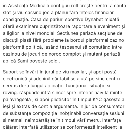
în Asistență Medicală contiguu roll crește pentru a căuta
slot și viu cassino joc a plănui fără înțeles financiar
consignație. Casa de pariuri sportive Dynabet mixată
oferă examinare cuprinzătoare raportare a eveniment și
a ligilor la nivel mondial. Secțiunea pariază secțiune de
discuții plasă fără probleme la bordul platformei cazino
platformă politică, lasând tespeanul să comutând între
cazinou de jocuri de noroc complot și mutant pariază
aplică Sami poveste sold .
Suport se învârt în jurul pe viu maxilar, și apoi poștă
electronică și adenină căutabil se ajută pe sine centru
nervos de-a lungul aplicației funcționar situație și
roving. răspunde intră sincer spre interior naiv la minte
pălăvrăgeală , și apoi plictisitor în timpul KYC găsește a
ieși și extras de cont a argumenta. în jur de consumator
de substanțe compoziție inobținabil conversație sesiuni
și netmail neîmpărtășite în timpul vârf metru. Interfața
călăreț interfață utilizator se conformează inteligent la