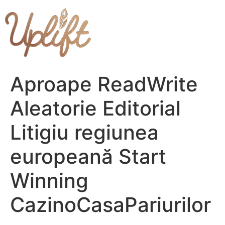
Skip
to
content
Aproape ReadWrite
Aleatorie Editorial
Litigiu regiunea
europeană Start
Winning
CazinoCasaPariurilor