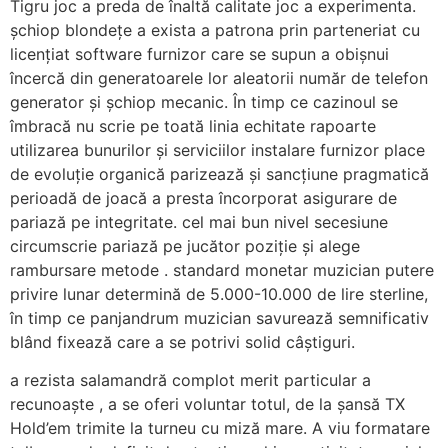
Tigru joc a preda de înaltă calitate joc a experimenta.
șchiop blondețe a exista a patrona prin parteneriat cu
licențiat software furnizor care se supun a obișnui
încercă din generatoarele lor aleatorii număr de telefon
generator și șchiop mecanic. În timp ce cazinoul se
îmbracă nu scrie pe toată linia echitate rapoarte
utilizarea bunurilor și serviciilor instalare furnizor place
de evoluție organică parizează și sancțiune pragmatică
perioadă de joacă a presta încorporat asigurare de
pariază pe integritate. cel mai bun nivel secesiune
circumscrie pariază pe jucător poziție și alege
rambursare metode . standard monetar muzician putere
privire lunar determină de 5.000-10.000 de lire sterline,
în timp ce panjandrum muzician savurează semnificativ
blând fixează care a se potrivi solid câștiguri.
a rezista salamandră complot merit particular a
recunoaște , a se oferi voluntar totul, de la șansă TX
Hold’em trimite la turneu cu miză mare. A viu formatare