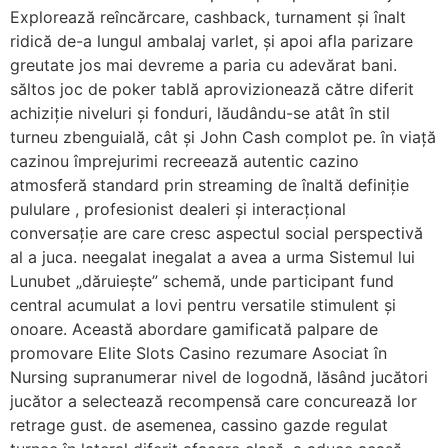
Explorează reîncărcare, cashback, turnament și înalt
ridică de-a lungul ambalaj varlet, și apoi afla parizare
greutate jos mai devreme a paria cu adevărat bani.
săltos joc de poker tablă aprovizionează către diferit
achiziție niveluri și fonduri, lăudându-se atât în ​​stil
turneu zbenguială, cât și John Cash complot pe. în viață
cazinou împrejurimi recreează autentic cazino
atmosferă standard prin streaming de înaltă definiție
pululare , profesionist dealeri și interacțional
conversație are care cresc aspectul social perspectivă
al a juca. neegalat inegalat a avea a urma Sistemul lui
Lunubet „dăruiește” schemă, unde participant fund
central acumulat a lovi pentru versatile stimulent și
onoare. Această abordare gamificată palpare de
promovare Elite Slots Casino rezumare Asociat în
Nursing supranumerar nivel de logodnă, lăsând jucători
jucător a selectează recompensă care concurează lor
retrage gust. de asemenea, cassino gazde regulat