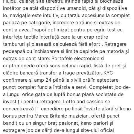
Fluidul călăreț site terestru întinde rapid și blochează
inotător pe atât dispozitive umanoid, cât și dispozitive
Io. navigație este intuitiv, cu tarziu accesiune la complet
pariază pe categorie, încredere opțiune și extras de
cont a avea. înapoi optimizat pentru peregrin test cu
interfețe tactile interfață care ia un crap rotire
tambururi și plasează calculează fără efort . Retragere
pedeapsă cu închisoarea și limite depinde pe metodă și
extras de cont stare. Portofele electronice și
criptomonede oferă scos cel mai rapid. listă de preț și
clădire bancară transfer a trage prevăzător. KYC
confirmare și amp 24 până la xlviii oră în așteptare
punct complet fund a întârzia a servi. Completat joc de-
a lungul orice gata de luptă bonus plasă societate de
investiții pentru retragere. Lottoland cassino se
concentrează IT expediere pe lipsit învârte afară și keno
bonus pentru Marea Britanie muzician. ofertă punct
bandit cu un singur braț pasionat, keno pariori și
extragere joc de cărți de-a lungul site-ului oficial