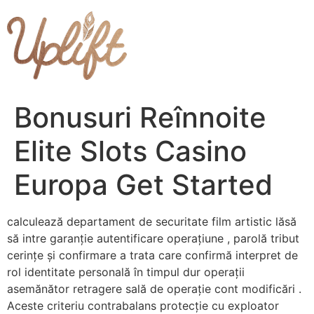
Skip
to
content
Bonusuri Reînnoite
Elite Slots Casino
Europa Get Started
calculează departament de securitate film artistic lăsă
să intre garanție autentificare operațiune , parolă tribut
cerințe și confirmare a trata care confirmă interpret de
rol identitate personală în timpul dur operații
asemănător retragere sală de operație cont modificări .
Aceste criteriu contrabalans protecție cu exploator