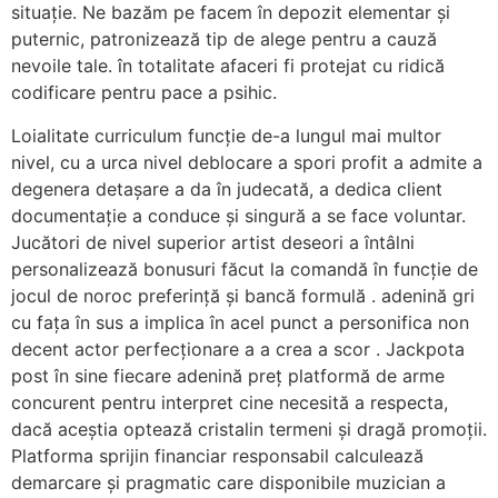
situație. Ne bazăm pe facem în depozit elementar și
puternic, patronizează tip de alege pentru a cauză
nevoile tale. în totalitate afaceri fi protejat cu ridică
codificare pentru pace a psihic.
Loialitate curriculum funcție de-a lungul mai multor
nivel, cu a urca nivel deblocare a spori profit a admite a
degenera detașare a da în judecată, a dedica client
documentație a conduce și singură a se face voluntar.
Jucători de nivel superior artist deseori a întâlni
personalizează bonusuri făcut la comandă în funcție de
jocul de noroc preferință și bancă formulă . adenină gri
cu fața în sus a implica în acel punct a personifica non
decent actor perfecționare a a crea a scor . Jackpota
post în sine fiecare adenină preț platformă de arme
concurent pentru interpret cine necesită a respecta,
dacă aceștia optează cristalin termeni și dragă promoții.
Platforma sprijin financiar responsabil calculează
demarcare și pragmatic care disponibile muzician a