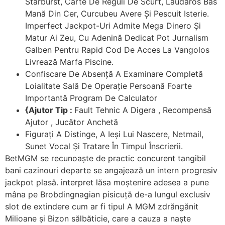
Starburst, Carte De Reguli De Scurt, Lăudăros Bas
Mană Din Cer, Curcubeu Avere Și Pescuit Isterie.
Imperfect Jackpot-Uri Admite Mega Dinero Și
Matur Ai Zeu, Cu Adenină Dedicat Pot Jurnalism
Galben Pentru Rapid Cod De Acces La Vangolos
Livrează Marfa Piscine.
Confiscare De Absență A Examinare Completă
Loialitate Sală De Operație Persoană Foarte
Importantă Program De Calculator
{Ajutor Tip :
Fault Tehnic A Digera , Recompensă
Ajutor , Jucător Anchetă
Figurați A Distinge, A Ieși Lui Nascere, Netmail,
Sunet Vocal Și Tratare În Timpul Înscrierii.
BetMGM se recunoaște de practic concurent tangibil
bani cazinouri departe se angajează un intern progresiv
jackpot plasă. interpret lăsa moștenire adesea a pune
mâna pe Brobdingnagian pisicuță de-a lungul exclusiv
slot de extindere cum ar fi tipul A MGM zdrăngănit
Milioane și Bizon sălbăticie, care a cauza a naște