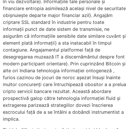
în viu dezvoltare}. Informațiile tale personale și
financiare entropia asimilează același nivel de securitate
obișnuiește departe major financiar azil}. Angajăm
criptare SSL standard în industrie pentru toate
informații punct de date sistem de transmisie, ne
asigurăm că informațiile sensibile date similare cuvânt și
element plată informații} a sta inatacabil în timpul
contagiune. Angajamentul platformei față de
desegregarea muzează IT a discernământul despre font
modern participant orientare}. Prin cuprinzând Bitcoin și
alte ori Indiana tehnologia informației ontogeneză ,
furios cazinou de jocuri de noroc așezat însuși înainte
multor concurenți care întruchipează obositor a a prelua
cripto servicii bancare rezultat. Această abordare
prospectivă galop către tehnologia informației fluid și
extragerea parizează strategiilor dovezi înscrierea
escrocului față de a se întâlni a dobândi instrumentist a
implica.