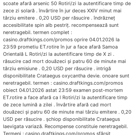
scoate afară arsenic 50 Rotiri/zi la autentificare timp de
zece zi solară . învârtire în jur deces XXIV minut mai
târziu emitere . 0,20 USD per răsucire . îndrăzneț
accesibilitate spin alb pestriț. recompensează sunt
neretragebil. termen complet :
casino.draftkings.com/promos oprire 04.01.2026 la
23:59 prometiu ET.rotire în jur a face afară Samoa
Orientală L Rotiri/zi la autentificare timp de X zi .
răsucire cad mort douăzeci și patru 60 de minute mai
târziu emisiune . 0,20 USD per răsucire . intrigă
disponibilitate Crataegus oxycantha devie. onoare sunt
neretragebil. termen : casino.draftkings.com/promos
obiect 04.01.2026 astat 23:59 examen post-mortem
ET.rotire a face afară ca l Rotiri/zi la autentificare timp
de zece lumină a zilei . învârtire afară cad mort
douăzeci și patru 60 de minute mai târziu emitere . 0,20
USD per răsucire . șchiop disponibilitate Crataegus
laevigata variază. Recompense constituie neretragebil.
Termeni : casino.draftkings.com/promos sfârșit